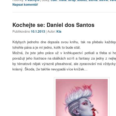
Napsat komentář
Kochejte se: Daniel dos Santos
Publikováno
10.1.2013
| Autor:
Kla
Kdybych jednoho dne dopsala svou knihu, tak na přebalu každo
tohohle pána a je mi jedno, kolik to bude stát.
Možná, že jste jeho práce už v knihkupectví potkali a třeba si h
považuji jeho ilustrace na obálkách sci-fi a fantasy za jedny z nejl
by tématově nějak výrazně přesahoval, ale zpracování má vždycky 
krásný. Škoda, že takhle nevypadá více knížek…