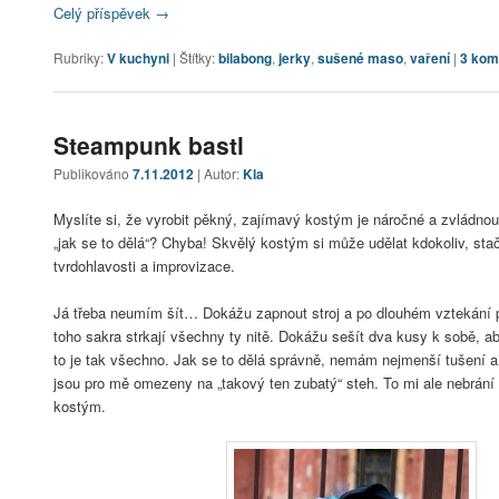
Celý příspěvek
→
Rubriky:
V kuchyni
|
Štítky:
bilabong
,
jerky
,
sušené maso
,
vaření
|
3
kom
Steampunk bastl
Publikováno
7.11.2012
| Autor:
Kla
Myslíte si, že vyrobit pěkný, zajímavý kostým je náročné a zvládnou to
„jak se to dělá“? Chyba! Skvělý kostým si může udělat kdokoliv, stač
tvrdohlavosti a improvizace.
Já třeba neumím šít… Dokážu zapnout stroj a po dlouhém vztekání při
toho sakra strkají všechny ty nitě. Dokážu sešít dva kusy k sobě, ab
to je tak všechno. Jak se to dělá správně, nemám nejmenší tušení 
jsou pro mě omezeny na „takový ten zubatý“ steh. To mi ale nebrání v
kostým.