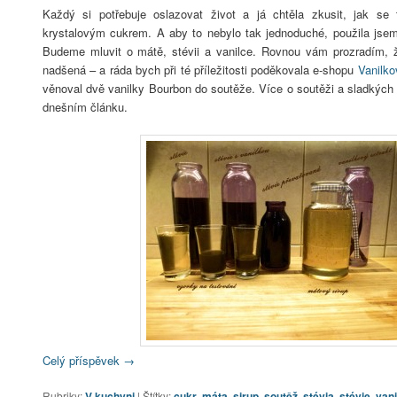
Každý si potřebuje oslazovat život a já chtěla zkusit, jak se 
krystalovým cukrem. A aby to nebylo tak jednoduché, použila jsem
Budeme mluvit o mátě, stévii a vanilce. Rovnou vám prozradím, 
nadšená – a ráda bych při té příležitosti poděkovala e-shopu
Vanilko
věnoval dvě vanilky Bourbon do soutěže. Více o soutěži a sladkých
dnešním článku.
Celý příspěvek
→
Rubriky:
V kuchyni
|
Štítky:
cukr
,
máta
,
sirup
,
soutěž
,
stévia
,
stévie
,
vani