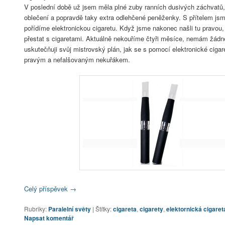
V poslední době už jsem měla plné zuby ranních dusivých záchvatů
oblečení a popravdě taky extra odlehčené peněženky. S přítelem jsme
pořídíme elektronickou cigaretu. Když jsme nakonec našli tu pravou
přestat s cigaretami. Aktuálně nekouříme čtyři měsíce, nemám žádn
uskutečňuji svůj mistrovský plán, jak se s pomocí elektronické cigar
pravým a nefalšovaným nekuřákem.
Celý příspěvek
→
Rubriky:
Paralelní světy
|
Štítky:
cigareta
,
cigarety
,
elektornická cigaret
Napsat komentář