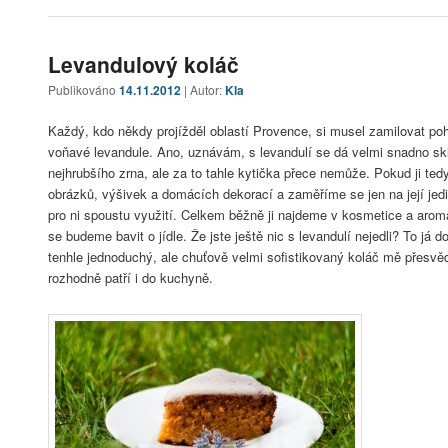
Levandulový koláč
Publikováno
14.11.2012
| Autor:
Kla
Každý, kdo někdy projížděl oblastí Provence, si musel zamilovat po
voňavé levandule. Ano, uznávám, s levandulí se dá velmi snadno sk
nejhrubšího zrna, ale za to tahle kytička přece nemůže. Pokud ji t
obrázků, výšivek a domácích dekorací a zaměříme se jen na její jed
pro ni spoustu využití. Celkem běžně ji najdeme v kosmetice a aromat
se budeme bavit o jídle. Že jste ještě nic s levandulí nejedli? To já 
tenhle jednoduchý, ale chuťově velmi sofistikovaný koláč mě přesvěd
rozhodně patří i do kuchyně.