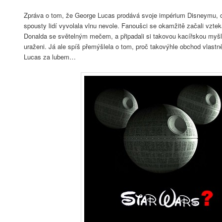
Zpráva o tom, že George Lucas prodává svoje impérium Disneymu, ob
spousty lidí vyvolala vlnu nevole. Fanoušci se okamžitě začali vztek
Donalda se světelným mečem, a připadali si takovou kacířskou myš
uraženi. Já ale spíš přemýšlela o tom, proč takovýhle obchod vlastn
Lucas za lubem…