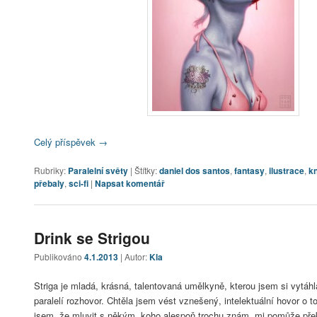
Celý příspěvek
→
Rubriky:
Paralelní světy
|
Štítky:
daniel dos santos
,
fantasy
,
ilustrace
,
k
přebaly
,
sci-fi
|
Napsat komentář
Drink se Strigou
Publikováno
4.1.2013
| Autor:
Kla
Striga je mladá, krásná, talentovaná umělkyně, kterou jsem si vytáhl
paralelí rozhovor. Chtěla jsem vést vznešený, intelektuální hovor o t
jsem, že mluvit s někým, koho alespoň trochu znám, mi pomůže přek