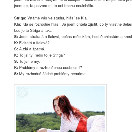
jsem se, ta potvora mi to ani trochu neulehčila.
Striga:
Vítáme vás ve studiu, hlásí se Kla.
Kla:
Kla se rozhodně hlásí. Já jsem chtěla zjistit, co ty vlastně děláš,
kdo je to Striga a tak…
S:
Jsem strakatá a fialová, občas mňoukám, hodně chlastám a kres
K:
Flekatá a fialová?
S:
A zlá a špatná.
K:
To jsi ty, nebo to je Striga?
S:
To jsme my.
K:
Problémy s roztroušenou osobností?
S:
My rozhodně žádné problémy nemáme.