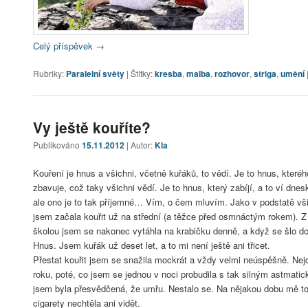
Celý příspěvek
→
Rubriky:
Paralelní světy
|
Štítky:
kresba
,
malba
,
rozhovor
,
striga
,
umění
Vy ještě kouříte?
Publikováno
15.11.2012
| Autor:
Kla
Kouření je hnus a všichni, včetně kuřáků, to vědí. Je to hnus, které
zbavuje, což taky všichni vědí. Je to hnus, který zabíjí, a to ví dne
ale ono je to tak příjemné… Vím, o čem mluvím. Jako v podstatě vši
jsem začala kouřit už na střední (a těžce před osmnáctým rokem). Z
školou jsem se nakonec vytáhla na krabičku denně, a když se šlo do
Hnus. Jsem kuřák už deset let, a to mi není ještě ani třicet.
Přestat kouřit jsem se snažila mockrát a vždy velmi neúspěšně. Nejd
roku, poté, co jsem se jednou v noci probudila s tak silným astmat
jsem byla přesvědčená, že umřu. Nestalo se. Na nějakou dobu mě to
cigarety nechtěla ani vidět.