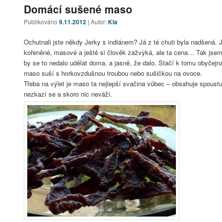
Domácí sušené maso
Publikováno
9.11.2012
| Autor:
Kla
Ochutnali jste někdy Jerky s indiánem? Já z té chuti byla nadšená. J
kořeněné, masové a ještě si člověk zažvýká, ale ta cena… Tak jsem z
by se to nedalo udělat doma, a jasně, že dalo. Stačí k tomu obyčejn
maso suší s horkovzdušnou troubou nebo sušičkou na ovoce.
Třeba na výlet je maso ta nejlepší svačina vůbec – obsahuje spoustu
nezkazí se a skoro nic neváží.