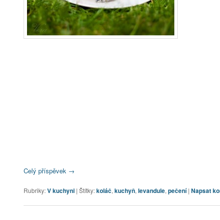
Celý příspěvek
→
Rubriky:
V kuchyni
|
Štítky:
koláč
,
kuchyň
,
levandule
,
pečení
|
Napsat k