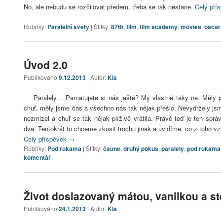
No, ale nebudu se rozčilovat předem, třeba se tak nestane.
Celý pří
Rubriky:
Paralelní světy
|
Štítky:
87th
,
film
,
film academy
,
movies
,
oscar
Úvod 2.0
Publikováno
9.12.2013
| Autor:
Kla
Paralely… Pamatujete si nás ještě? My vlastně taky ne. Měly
chuť, měly jsme čas a všechno nás tak nějak přešlo. Nevydržely js
nezmizel a chuť se tak nějak plíživě vrátila. Právě teď je ten spr
dva. Tentokrát to chceme zkusit trochu jinak a uvidíme, co z toho vz
Celý příspěvek
→
Rubriky:
Pod rukama
|
Štítky:
čaune
,
druhý pokus
,
paralely
,
pod rukama
komentář
Život doslazovaný mátou, vanilkou a st
Publikováno
24.1.2013
| Autor:
Kla