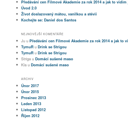
Předávání cen Filmové Akademie za rok 2014 a jak to vidím 
Úvod 2.0
Život doslazovaný mátou, vanilkou a stévií
Kochejte se: Daniel dos Santos
NEJNOVĚJŠÍ KOMENTÁŘE
Ju u
Předávání cen Filmové Akademie za rok 2014 a jak to v
TymuR
u
Drink se Strigou
TymuR
u
Drink se Strigou
Striga u
Domácí sušené maso
Kla u
Domácí sušené maso
ARCHIV
Únor 2017
Únor 2015
Prosinec 2013
Leden 2013
Listopad 2012
Říjen 2012