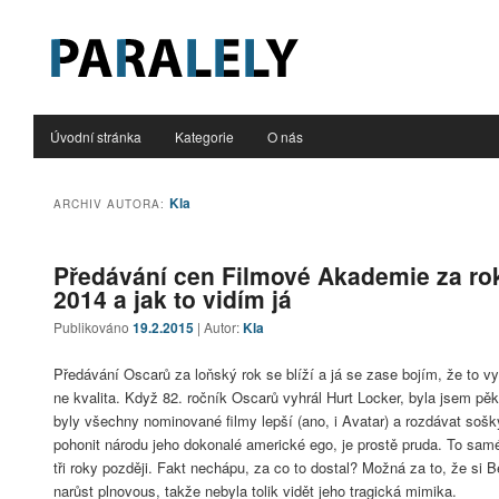
PARALELY NAJDETE VŠUDE!
Hlavní navigační menu
Úvodní stránka
Kategorie
O nás
Přejít k hlavnímu obsahu webu
Přejít k obsahu postranního panelu
Kla
ARCHIV AUTORA:
Předávání cen Filmové Akademie za ro
2014 a jak to vidím já
Publikováno
19.2.2015
| Autor:
Kla
Předávání Oscarů za loňský rok se blíží a já se zase bojím, že to vy
ne kvalita. Když 82. ročník Oscarů vyhrál Hurt Locker, byla jsem pě
byly všechny nominované filmy lepší (ano, i Avatar) a rozdávat soš
pohonit národu jeho dokonalé americké ego, je prostě pruda. To samé
tři roky později. Fakt nechápu, za co to dostal? Možná za to, že si B
narůst plnovous, takže nebyla tolik vidět jeho tragická mimika.