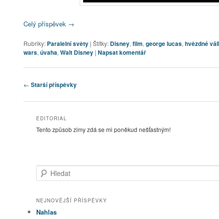
Celý příspěvek
→
Rubriky:
Paralelní světy
|
Štítky:
Disney
,
film
,
george lucas
,
hvězdné vál
wars
,
úvaha
,
Walt Disney
|
Napsat komentář
Navigace pro příspěvky
←
Starší příspěvky
EDITORIAL
Tento způsob zimy zdá se mi poněkud nešťastným!
Hledat
NEJNOVĚJŠÍ PŘÍSPĚVKY
Nahlas